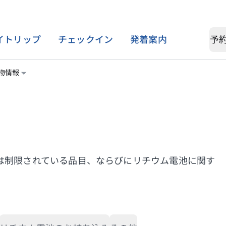
イトリップ
チェックイン
発着案内
予
物情報
フライト情報
機内サービス
会員様限定
限定オファー
特別なお手伝い
発着案内
チャイナエアラインの機内
ダイナスティセレクト
スペシャルオファー
特別食
食
ス
世界各国の就航先
学生向けプロモーション
妊娠中のお客様、幼児、お
機内エンターテイメント
子様
ラ
フライト時刻表
旅行サービス
は制限されている品目、ならびにリチウム電池に関す
機内Wi-Fi
同伴者なしの未成年者
イ
パートナー特典
E-ショッピング
医療補助
介助犬