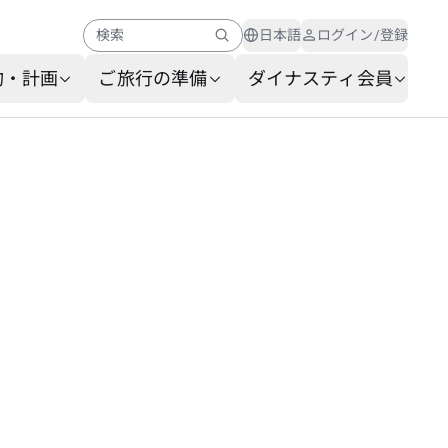
検索
日本語
ログイン/登録
約・計画
ご旅行の準備
ダイナスティ会員
ヘルプセンター
会員ニュース
AIカスタマーサービス
よくあるご質問
手荷物サービス
サービスリクエストフォー
ム
お問い合わせ