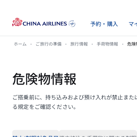
予約・購入
マ
ホーム
ご旅行の準備
旅行情報
手荷物情報
危険
チケットのご購入
旅行情報
ダイナスティフライヤープログ
旅行サービス
客室のご案内
マイル
ラム
フェアファミリー
手荷物情報
シートセレクション
シートマップ
マイルの獲得
プログラムのご紹介
危険物情報
変更と払い戻し
チェックイン
前払い超過手荷物
プレミアムビジネスクラ
マイルの使用
アライアンスおよびパート
フライトおよびビザに関す
台湾高速鉄道
プレミアムエコノミーク
購入マイル
ナー
ご搭乗前に、持ち込みおよび預け入れが禁止また
る規定
ス
ヨーロッパレール＆フラ
LiteTravel会員について
る規定をご確認ください。
機内での安全とヘルスケア
エコノミークラス
空港シャトルバス
空港およびVIPラウンジ
エコトラベル
旅行情報