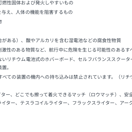
可燃性固体および発火しやすいもの
を与え、人体の機能を阻害するもの
物
合がある）、酸やアルカリを含む湿電池などの腐食性物質
刺激性のある物質など、航行中に危険を生じる可能性のあるす
ないリチウム電池式のホバーボード、セルフバランススクータ
装置。
むすべての装置の機内への持ち込みは禁止されています。（リ
イター、どこでも擦って着火できるマッチ（ロウマッチ）、安
ライター、テスラコイルライター、フラックスライター、アー