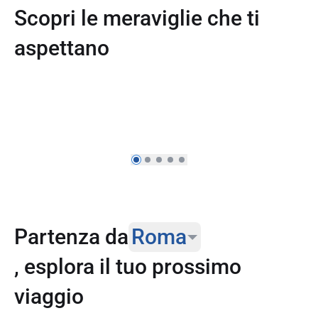
Scopri le meraviglie che ti
aspettano
🎓 Offerta speciale lauree｜Promo
estiva studente e accompagnatore 1+1
Partenza da
Roma
, esplora il tuo prossimo
Roma
viaggio