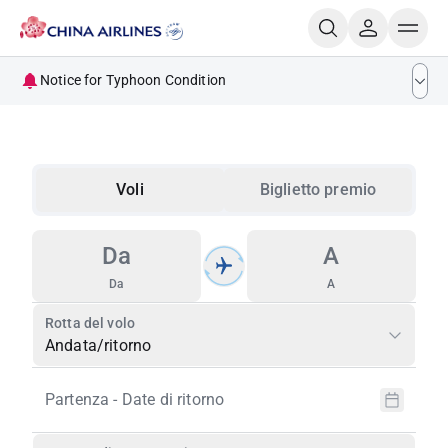
Notice for Typhoon Condition
Ticketing Handling for Flights Impacted by Typhoon
DOLPHIN
Notice for Passengers Traveling to and from Kumamoto
Voli
Biglietto premio
Ticket Handling Guidelines for Kumamoto earthquake
Ticketing Handling Guidelines for Flights Impacted by
Da
A
Natural Disasters
Da
A
Rotta del volo
Andata/ritorno
Partenza - Date di ritorno