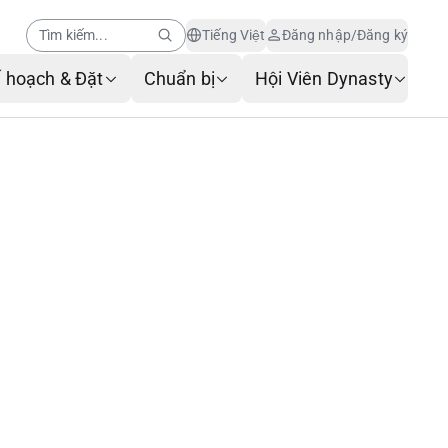
Tìm kiếm...
Tiếng Việt
Đăng nhập/Đăng ký
 hoạch & Đặt
Chuẩn bị
Hội Viên Dynasty
Trung tâm trợ giúp
Tin tức dành cho hội
viên
Dịch vụ khách hàng AI
Những câu hỏi thường gặp
Dịch vụ hành lý
Mẫu đơn yêu cầu dịch vụ
Liên hệ với chúng tôi