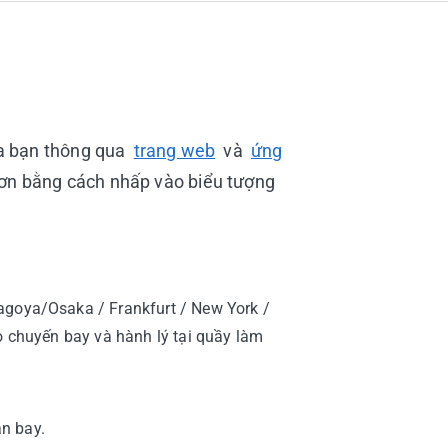
của bạn thông qua
trang web
và
ứng
hơn bằng cách nhấp vào biểu tượng
agoya/Osaka / Frankfurt / New York /
o chuyến bay và hành lý tại quầy làm
ân bay.