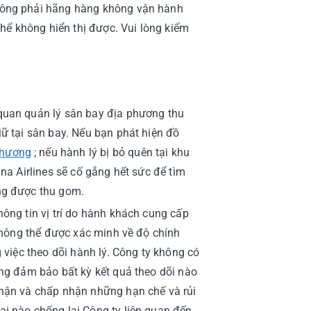
 không phải hãng hàng không vận hành
 thể không hiển thị được. Vui lòng kiểm
 quan quản lý sân bay địa phương thu
iữ tại sân bay. Nếu bạn phát hiện đồ
phương
; nếu hành lý bị bỏ quên tại khu
ina Airlines sẽ cố gắng hết sức để tìm
ông được thu gom.
hông tin vị trí do hành khách cung cấp
 không thể được xác minh về độ chính
g việc theo dõi hành lý. Công ty không có
ông đảm bảo bất kỳ kết quả theo dõi nào
 nhận và chấp nhận những hạn chế và rủi
ại nào chống lại Công ty liên quan đến