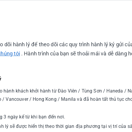
eo dõi hành lý để theo dõi các quy trình hành lý ký gửi 
chúng tôi
. Hành trình của bạn sẽ thoải mái và dễ dàng 
ý
ho hành khách khởi hành từ Đào Viên / Tùng Sơn / Haneda / N
o / Vancouver / Hong Kong / Manila và đã hoàn tất thủ tục ch
g 3 ngày kể từ khi bạn đến nơi.
lý sẽ được hiển thị theo thời gian địa phương tại vị trí của s