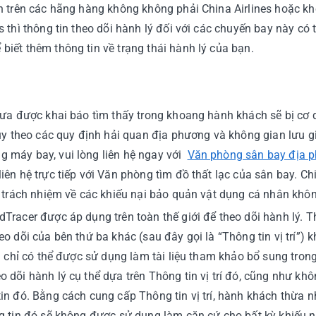
yển trên các hãng hàng không không phải China Airlines hoặc
s thì thông tin theo dõi hành lý đối với các chuyến bay này có
biết thêm thông tin về trạng thái hành lý của bạn.
chưa được khai báo tìm thấy trong khoang hành khách sẽ bị cơ
 tùy theo các quy định hải quan địa phương và không gian lưu g
g máy bay, vui lòng liên hệ ngay với
Văn phòng sân bay địa 
iên hệ trực tiếp với Văn phòng tìm đồ thất lạc của sân bay. Ch
ịu trách nhiệm về các khiếu nại bảo quản vật dụng cá nhân kh
dTracer được áp dụng trên toàn thế giới để theo dõi hành lý. T
eo dõi của bên thứ ba khác (sau đây gọi là “Thông tin vị trí”)
và chỉ có thể được sử dụng làm tài liệu tham khảo bổ sung tron
o dõi hành lý cụ thể dựa trên Thông tin vị trí đó, cũng như kh
tin đó. Bằng cách cung cấp Thông tin vị trí, hành khách thừa
ng tin đó sẽ không được sử dụng làm căn cứ cho bất kỳ khiếu n