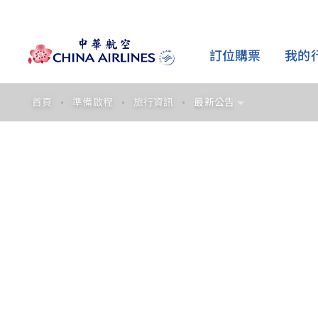
訂位購票
我的
首頁
準備啟程
旅行資訊
最新公告
購票資訊
旅行資訊
會員計劃
加購服務
客艙介紹
哩程
探索最佳票價
行李資訊
會籍介紹
加購選位
座艙配置
獲得哩程
票價產品介紹
辦理報到
合作聯盟
加購行李
豪華商務艙
兌換哩程
更改機票與退費
搭機與簽證規定
輕旅行會員
加購高鐵
豪華經濟艙
購買哩程
飛行安全與健康
歐洲鐵路
經濟艙
機場與貴賓室
機場接駁巴士
最新公告
碳抵換