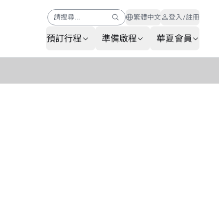
請搜尋...
繁體中文
登入/註冊
預訂行程
準備啟程
華夏會員
幫助中心
會員公告
AI 客服
常見問題
行李查詢
服務申請表
聯名卡專區
聯繫我們