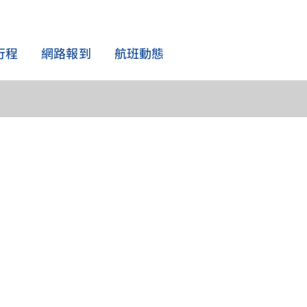
行程
網路報到
航班動態
航班資訊
機上體驗
會員獨享
精選優惠
特別協助
航班動態
機上餐飲
華夏精選
最新活動
特殊飲食
全球航點
影音娛樂
學生票
孕婦與嬰幼兒
航班時刻表
機上 Wi-Fi
租車 / 訂房 / 保險
兒童 / 青少年單獨旅行
購物
合作優惠
醫療輔助
服務性犬隻