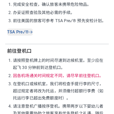
1
.
完成安全检查，确认旅客未携带危险物品。
2
.
办妥证照查验及其他必需的手续。
3
.
前往美国的旅客可参考 TSA Pre✓® 预先安检计划。
TSA Pre✓®
前往登机口
1
.
请按照登机牌上的时间尽速到达候机室。至少应在
起飞 30 分钟前到达登机口。
2
.
因各机场通关时间规定不同，请尽早前往登机口。
3
.
在登机口或候机室，我们将检查手提行李的尺寸，
超过规定者将改为托运，并须缴付超额行李费（如
托运行李已超出免费额度时）。
4
.
请注意登机广播按序登机。携带两岁以下婴幼儿者
及其他需要协助之旅客享有优先登机之礼遇。随后