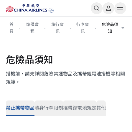
首
準備啟
旅行資
行李資
危險品須
頁
程
訊
訊
知
危險品須知
搭機前，請先詳閱危險禁運物品及攜帶鋰電池搭機等相關
規範。
禁止攜帶物品
隨身行李限制
攜帶鋰電池規定
其他