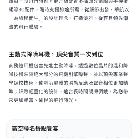
護每一段飛行時刻。更升級配置多插頭充電線與手機掛
繩等3C配件，隨時支援旅途所需。從細節出發，華航以
「為旅程而生」的設計理念，打造優雅、從容且領先潮
流的飛行體驗。
主動式降噪耳機，頂尖音質一次到位
商務艙耳機包含先進主動降噪，透過數位晶片的混和降
噪技術來隔絕大部分的飛機引擎噪聲，並以頂尖專業聲
學調校技術，使喇叭單體的瞬態反應及聲音相位更加精
準；細緻輕量化的設計，適合長時間親膚佩戴，為您帶
來更加豐富、愉悅的飛行時光。
高空聯名餐點饗宴