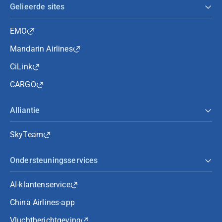
Gelieerde sites
EMO
Mandarin Airlines
CiLink
CARGO
Alliantie
SkyTeam
Ondersteuningsservices
AI-klantenservice
China Airlines-app
Vluchtberichtgeving