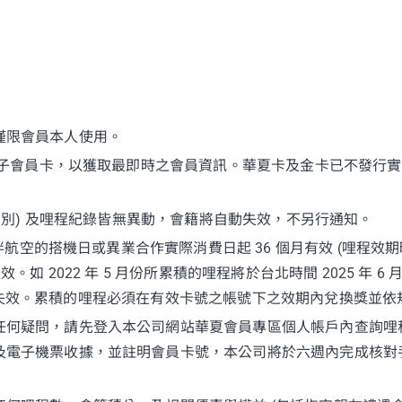
僅限會員本人使用。
載電子會員卡，以獲取最即時之會員資訊。華夏卡及金卡已不發行
員級別) 及哩程紀錄皆無異動，會籍將自動失效，不另行通知。
 夥伴航空的搭機日或異業合作實際消費日起 36 個月有效 (哩程
如 2022 年 5 月份所累積的哩程將於台北時間 2025 年 6 月 
月 1 日失效。累積的哩程必須在有效卡號之帳號下之效期內兌換獎並
任何疑問，請先登入本公司網站華夏會員專區個人帳戶內查詢哩
及電子機票收據，並註明會員卡號，本公司將於六週內完成核對手