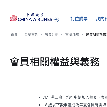
訂位購票
我的
首頁
華夏會員
會員計劃
會籍介紹
會員相關權益
購票資訊
旅行資訊
會員計劃
旅遊服務
客艙介紹
哩程
票價產品介紹
行李資訊
會籍介紹
加購選位
座艙配置
獲得哩程
會員相關權益與義務
更改機票與退費
辦理報到
合作聯盟
加購行李
豪華商務艙
兌換哩程
搭機與簽證規定
輕旅行會員
加購高鐵
豪華經濟艙
購買哩程
飛行安全與健康
歐洲鐵路
經濟艙
機場與貴賓室
機場接駁巴士
凡年滿二歲，均可申請加入華夏卡會
最新公告
碳抵換
18 歲以下欲申請成為華夏會員時需