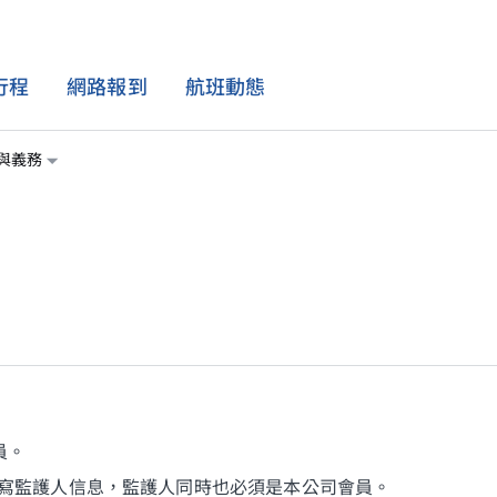
行程
網路報到
航班動態
與義務
航班資訊
機上體驗
會員獨享
精選優惠
特別協助
航班動態
機上餐飲
華夏精選
最新活動
特殊飲食
全球航點
影音娛樂
學生票
孕婦與嬰幼兒
航班時刻表
機上 Wi-Fi
租車 / 訂房 / 保險
兒童 / 青少年單獨旅行
購物
合作優惠
醫療輔助
服務性犬隻
員。
填寫監護人信息，監護人同時也必須是本公司會員。