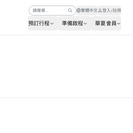
請搜尋...
繁體中文
登入/註冊
預訂行程
準備啟程
華夏會員
幫助中心
會員公告
AI 客服
常見問題
行李查詢
服務申請表
聯繫我們