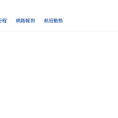
行程
網路報到
航班動態
航班資訊
機上體驗
會員獨享
精選優惠
特別協助
航班動態
機上餐飲
華夏精選
最新活動
特殊飲食
全球航點
影音娛樂
學生票
孕婦與嬰幼兒
航班時刻表
機上 Wi-Fi
租車 / 訂房 / 保險
兒童 / 青少年單獨旅行
購物
合作優惠
醫療輔助
服務性犬隻