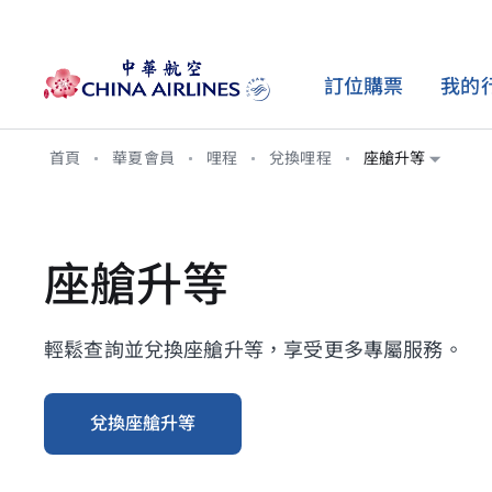
訂位購票
我的
首頁
華夏會員
哩程
兌換哩程
座艙升等
購票資訊
旅行資訊
會員計劃
旅遊服務
客艙介紹
哩程
票價產品介紹
行李資訊
會籍介紹
加購選位
座艙配置
獲得哩程
座艙升等
更改機票與退費
辦理報到
合作聯盟
加購行李
豪華商務艙
兌換哩程
搭機與簽證規定
輕旅行會員
加購高鐵
豪華經濟艙
購買哩程
輕鬆查詢並兌換座艙升等，享受更多專屬服務。
飛行安全與健康
歐洲鐵路
經濟艙
機場與貴賓室
機場接駁巴士
兌換座艙升等
最新公告
碳抵換