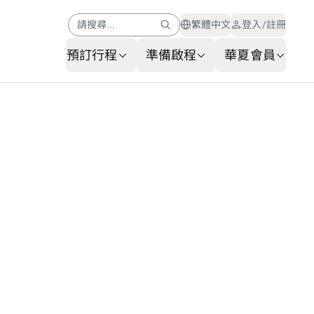
請搜尋...
繁體中文
登入/註冊
預訂行程
準備啟程
華夏會員
幫助中心
會員公告
AI 客服
常見問題
行李查詢
服務申請表
聯繫我們