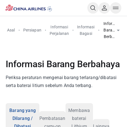
Informasi
Informasi
Informasi
Asal
Persiapan
Barang
Perjalanan
Bagasi
Berbahaya
Informasi Barang Berbahaya
Periksa peraturan mengenai barang terlarang/dibatasi
serta baterai litium sebelum Anda terbang.
Barang yang
Membawa
Dilarang /
Pembatasan
baterai
Dibatasi
carry-on
Lithium
Lainnya