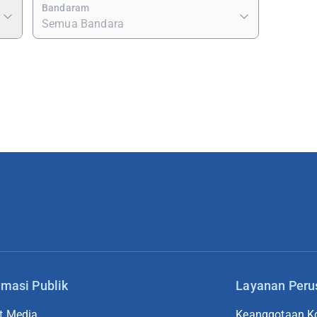
Bandaram
Semua Bandara
rmasi Publik
Layanan Per
t Media
Keanggotaan Ko