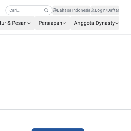
Cari...
Bahasa Indonesia
Login/Daftar
tur & Pesan
Persiapan
Anggota Dynasty
Pusat Bantuan
Berita Anggota
Layanan Pelanggan AI
Pertanyaan yang Sering
Diajukan
Layanan Bagasi
Formulir Permintaan
Layanan
Hubungi Kami