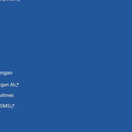
ungan
gan AI
irlines
 SMS