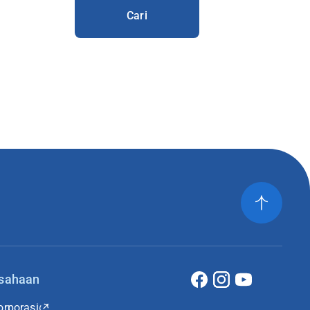
Cari
usahaan
rporasi