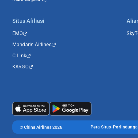
Situs Afiliasi
Alia
EMO
Sky
Mandarin Airlines
CiLink
KARGO
Peta Situs
Perlindunga
©
China Airlines 2026