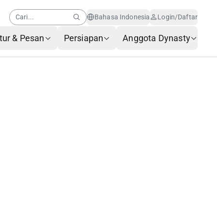
Cari...
Bahasa Indonesia
Login/Daftar
tur & Pesan
Persiapan
Anggota Dynasty
Pusat Bantuan
Berita Anggota
Layanan Pelanggan AI
Pertanyaan yang Sering
Diajukan
Layanan Bagasi
Formulir Permintaan
Layanan
Hubungi Kami