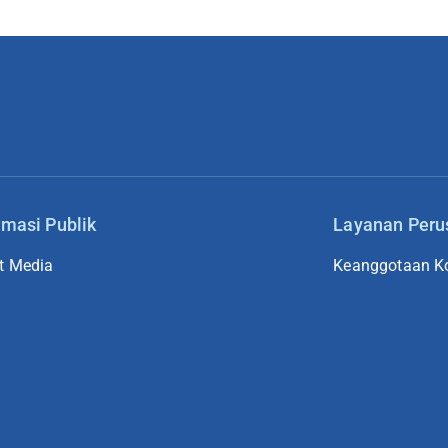
rmasi Publik
Layanan Per
t Media
Keanggotaan Ko