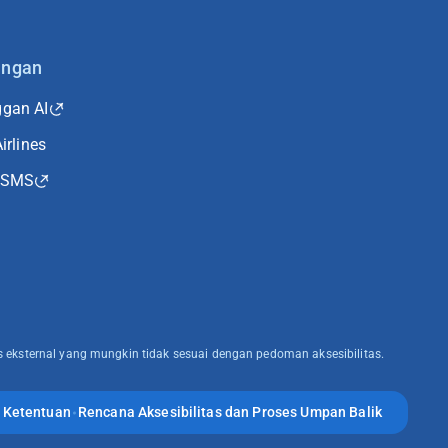
ungan
gan AI
irlines
 SMS
 eksternal yang mungkin tidak sesuai dengan pedoman aksesibilitas.
& Ketentuan
Rencana Aksesibilitas dan Proses Umpan Balik