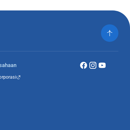
usahaan
rporasi