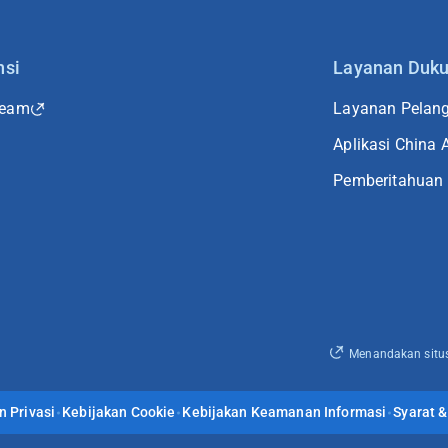
nsi
Layanan Duk
Team
Layanan Pelang
Aplikasi China A
Pemberitahuan
Menandakan situs
n Privasi
Kebijakan Cookie
Kebijakan Keamanan Informasi
Syarat 