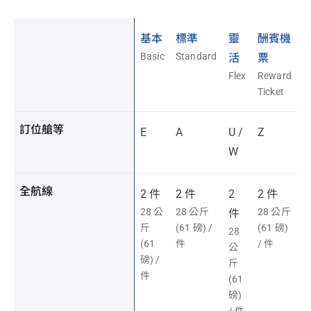
基本
標準
靈
酬賓機
Basic
Standard
活
票
Flex
Reward
Ticket
訂位艙等
E
A
U /
Z
W
全航線
2 件
2 件
2
2 件
28 公
28 公斤
28 公斤
件
斤
(61 磅) /
(61 磅)
28
(61
件
/ 件
公
磅) /
斤
件
(61
磅)