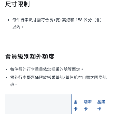
尺寸限制
每件行李尺寸需符合長+寬+高總和 158 公分（含）
以內。
會員級別額外額度
每件額外行李重量依您搭乘的艙等而定。
額外行李優惠僅限於搭乘華航/華信航空自營之國際航
班。
金
翡翠
晶鑽
卡
卡
卡