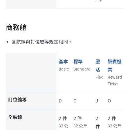
/ 件
商務艙
各航線與訂位艙等規定相同。
基本
標準
靈
酬賓機
Basic
Standard
活
票
Flex
Reward
Ticket
訂位艙等
D
C
J
O
全航線
2 件
2 件
2
2 件
32 公
32 公斤
32 公斤
件