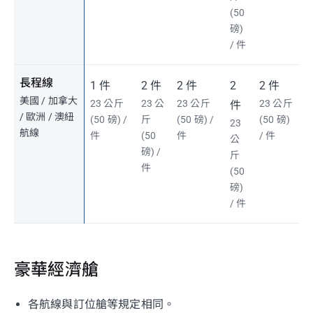
(50
磅)
/ 件
長程線
1 件
2 件
2 件
2
2 件
美國 / 加拿大
23 公斤
23 公
23 公斤
23 公斤
件
/ 歐洲 / 澳紐
(50 磅) /
斤
(50 磅) /
(50 磅)
23
航線
件
(50
件
/ 件
公
磅) /
斤
件
(50
磅)
/ 件
豪華經濟艙
各航線與訂位艙等規定相同。