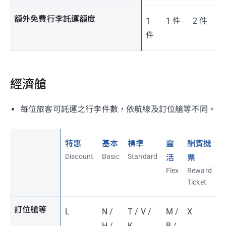
額外免費行李託運額度
1
1 件
2 件
件
經濟艙
每位旅客可託運之行李件數，依航線及訂位艙等不同。
特惠
基本
標準
靈
酬賓機
Discount
Basic
Standard
活
票
Flex
Reward
Ticket
訂位艙等
L
N /
T / V /
M /
X
H /
K
B /