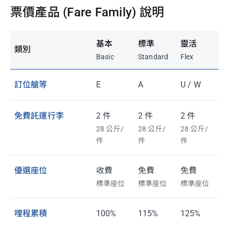
票價產品 (Fare Family) 說明
基本
標準
靈活
類別
Basic
Standard
Flex
訂位艙等
E
A
U / W
免費託運行李
2 件
2 件
2 件
28 公斤/
28 公斤/
28 公斤/
件
件
件
優選座位
收費
免費
免費
標準座位
標準座位
標準座位
哩程累積
100%
115%
125%