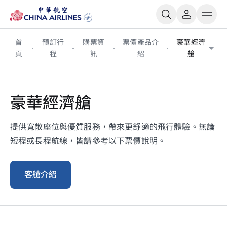
首
預訂行
購票資
票價產品介
豪華經濟
頁
程
訊
紹
艙
豪華經濟艙
提供寬敞座位與優質服務，帶來更舒適的飛行體驗。無論
短程或長程航線，皆請參考以下票價說明。
客艙介紹