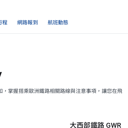
行程
網路報到
航班動態
航班資訊
機上體驗
會員獨享
精選優惠
特別協助
航班動態
機上餐飲
華夏精選
最新活動
特殊飲食
y
全球航點
影音娛樂
學生票
孕婦與嬰幼兒
航班時刻表
機上 Wi-Fi
租車 / 訂房 / 保險
兒童 / 青少年單獨旅行
知，掌握搭乘歐洲鐵路相關路線與注意事項，讓您在飛
購物
合作優惠
醫療輔助
服務性犬隻
大西部鐵路 GWR