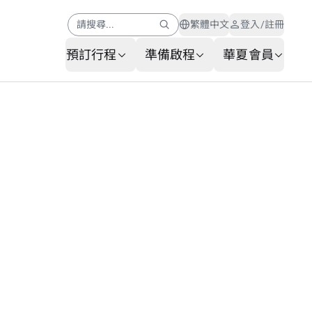
請搜尋...
繁體中文
登入/註冊
預訂行程
準備啟程
華夏會員
幫助中心
會員公告
AI 客服
常見問題
行李查詢
服務申請表
聯繫我們