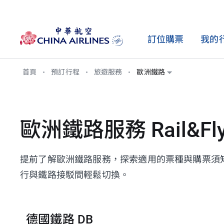
訂位購票
我的
首頁
預訂行程
旅遊服務
歐洲鐵路
購票資訊
旅行資訊
會員計劃
旅遊服務
客艙介紹
哩程
票價產品介紹
行李資訊
會籍介紹
加購選位
座艙配置
獲得哩程
歐洲鐵路服務 Rail&Fl
更改機票與退費
辦理報到
合作聯盟
加購行李
豪華商務艙
兌換哩程
搭機與簽證規定
輕旅行會員
加購高鐵
豪華經濟艙
購買哩程
提前了解歐洲鐵路服務，探索適用的票種與購票須
飛行安全與健康
歐洲鐵路
經濟艙
行與鐵路接駁間輕鬆切換。
機場與貴賓室
機場接駁巴士
最新公告
碳抵換
德國鐵路 DB