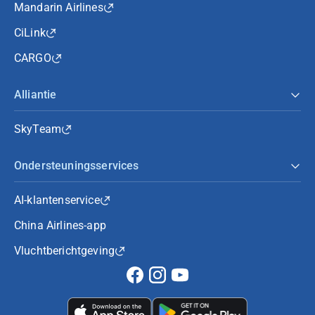
Mandarin Airlines
CiLink
CARGO
Alliantie
SkyTeam
Ondersteuningsservices
AI-klantenservice
China Airlines-app
Vluchtberichtgeving