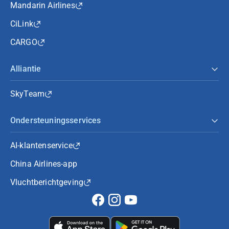
Mandarin Airlines
CiLink
CARGO
Alliantie
SkyTeam
Ondersteuningsservices
AI-klantenservice
China Airlines-app
Vluchtberichtgeving