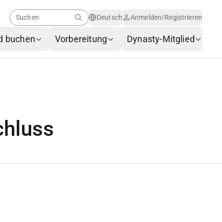
Suchen
Deutsch
Anmelden/Registrieren
d buchen
Vorbereitung
Dynasty-Mitglied
Hilfe-Center
Neuigkeiten für
Mitglieder
KI-Kundenservice
chluss
Häufig gestellte Fragen
Gepäckservice
Serviceanforderungsformular
Kontakt