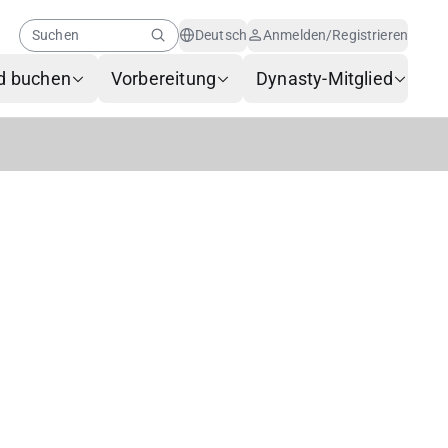
Suchen
Deutsch
Anmelden/Registrieren
d buchen
Vorbereitung
Dynasty-Mitglied
Hilfe-Center
Neuigkeiten für
Mitglieder
KI-Kundenservice
Häufig gestellte Fragen
Gepäckservice
Serviceanforderungsformular
Kontakt
-