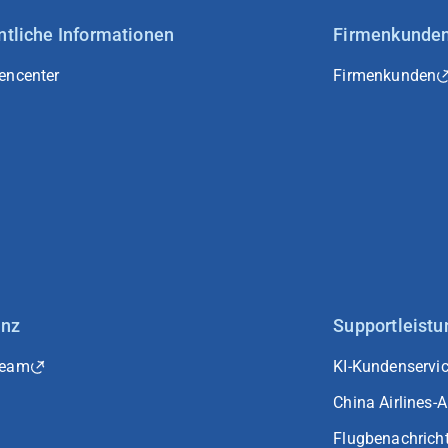
ntliche Informationen
Firmenkunde
encenter
Firmenkunden
anz
Supportleist
Team
KI-Kundenservi
China Airlines-
Flugbenachrich