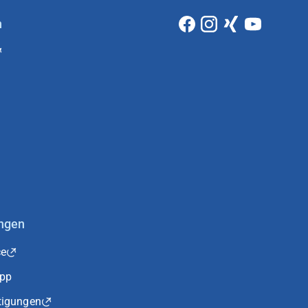
n
ungen
ce
App
tigungen